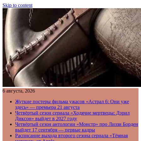
Skip to content
6 августа, 2026
Жуткие постеры фильма ужасов «Астрал 6: Они уже
здесь» — премьера 21 августа
Четвёртый сезон сериала «Ходячие мертвецы: Дэрил
Диксон» выйдет в 2027 году
Четвёртый сезон антологии «Монстр» про Лиззи Борден
выйдет 17 сентября — первые кадры
Расписание выхода второго сезона сериала «Тёмная