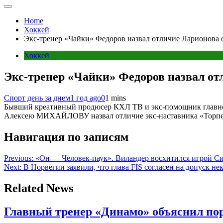
Home
Хоккей
Экс-тренер «Чайки» Федоров назвал отличие Ларионова 
Хоккей
Экс-тренер «Чайки» Федоров назвал от
Спорт день за днем
1 год ago
0
1 mins
Бывший креативный продюсер КХЛ ТВ и экс-помощник главно
Алексею МИХАЙЛОВУ назвал отличие экс-наставника «Торп
Навигация по записям
Previous:
«Он — Человек-паук». Виландер восхитился игрой Си
Next:
В Норвегии заявили, что глава FIS согласен на допуск н
Related News
Главный тренер «Динамо» объяснил пора