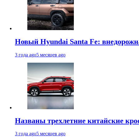
Новый Hyundai Santa Fe: внедорожн
3 года ago
5 месяцев ago
Названы трехлетние китайские кро
3 года ago
5 месяцев ago