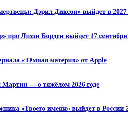
мертвецы: Дэрил Диксон» выйдет в 2027 
р» про Лиззи Борден выйдет 17 сентябр
ериала «Тёмная материя» от Apple
ж Мартин — о тяжёлом 2026 годе
жника «Твоего имени» выйдет в России 2