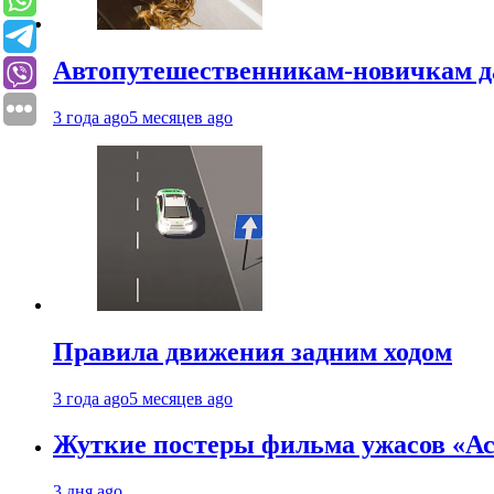
Автопутешественникам-новичкам д
3 года ago
5 месяцев ago
Правила движения задним ходом
3 года ago
5 месяцев ago
Жуткие постеры фильма ужасов «Аст
3 дня ago