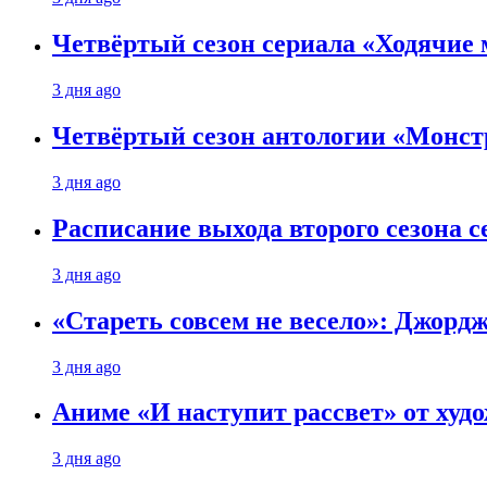
Четвёртый сезон сериала «Ходячие 
3 дня ago
Четвёртый сезон антологии «Монст
3 дня ago
Расписание выхода второго сезона с
3 дня ago
«Стареть совсем не весело»: Джорд
3 дня ago
Аниме «И наступит рассвет» от худо
3 дня ago