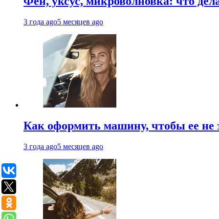
Фен, уксус, микроволновка: что дел
3 года ago
5 месяцев ago
Как оформить машину, чтобы ее не 
3 года ago
5 месяцев ago