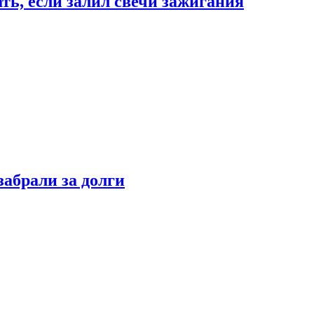
ать, если залил свечи зажигания
забрали за долги