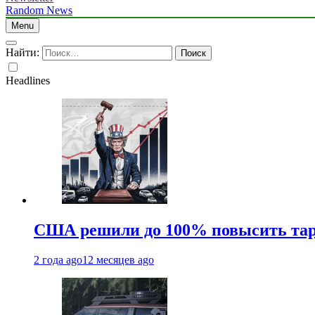
Random News
Menu
Найти:
Headlines
США решили до 100% повысить тар
2 года ago
12 месяцев ago