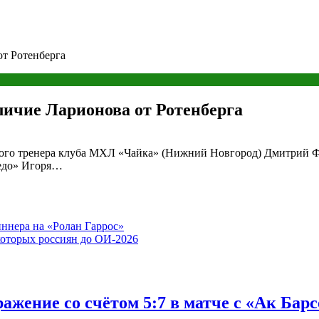
от Ротенберга
личие Ларионова от Ротенберга
го тренера клуба МХЛ «Чайка» (Нижний Новгород) Дмитрий Фе
едо» Игоря…
ннера на «Ролан Гаррос»
екоторых россиян до ОИ-2026
жение со счётом 5:7 в матче с «Ак Бар