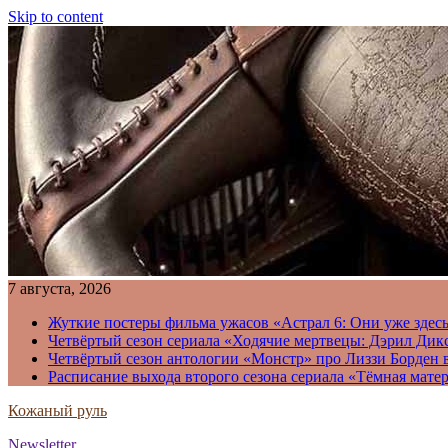
Skip to content
7 августа, 2026
Жуткие постеры фильма ужасов «Астрал 6: Они уже здесь
Четвёртый сезон сериала «Ходячие мертвецы: Дэрил Дикс
Четвёртый сезон антологии «Монстр» про Лиззи Борден 
Расписание выхода второго сезона сериала «Тёмная матер
Кожаный руль
Newsletter