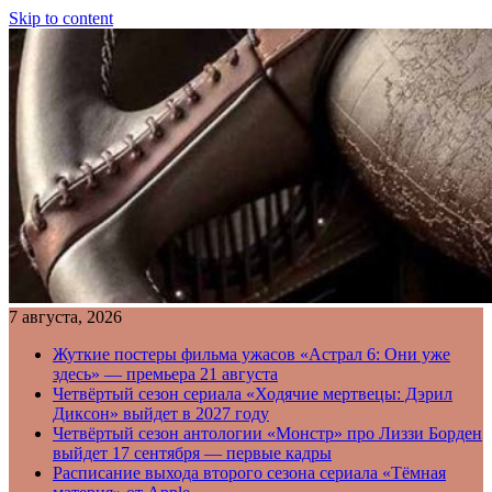
Skip to content
7 августа, 2026
Жуткие постеры фильма ужасов «Астрал 6: Они уже
здесь» — премьера 21 августа
Четвёртый сезон сериала «Ходячие мертвецы: Дэрил
Диксон» выйдет в 2027 году
Четвёртый сезон антологии «Монстр» про Лиззи Борден
выйдет 17 сентября — первые кадры
Расписание выхода второго сезона сериала «Тёмная