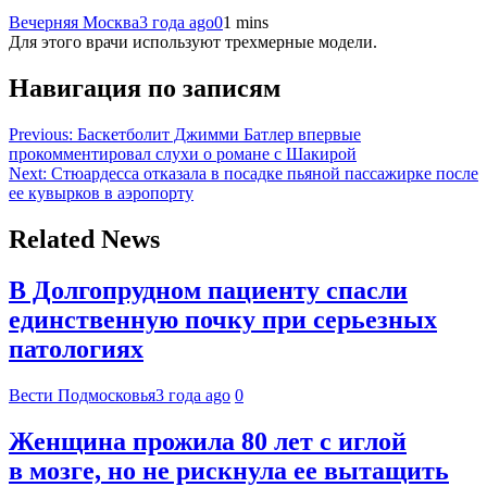
Вечерняя Москва
3 года ago
0
1 mins
Для этого врачи используют трехмерные модели.
Навигация по записям
Previous:
Баскетболит Джимми Батлер впервые
прокомментировал слухи о романе с Шакирой
Next:
Стюардесса отказала в посадке пьяной пассажирке после
ее кувырков в аэропорту
Related News
В Долгопрудном пациенту спасли
единственную почку при серьезных
патологиях
Вести Подмосковья
3 года ago
0
Женщина прожила 80 лет с иглой
в мозге, но не рискнула ее вытащить