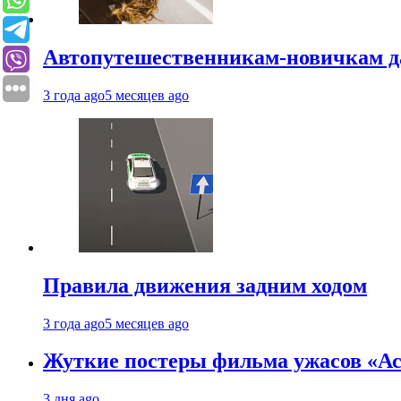
Автопутешественникам-новичкам д
3 года ago
5 месяцев ago
Правила движения задним ходом
3 года ago
5 месяцев ago
Жуткие постеры фильма ужасов «Аст
3 дня ago