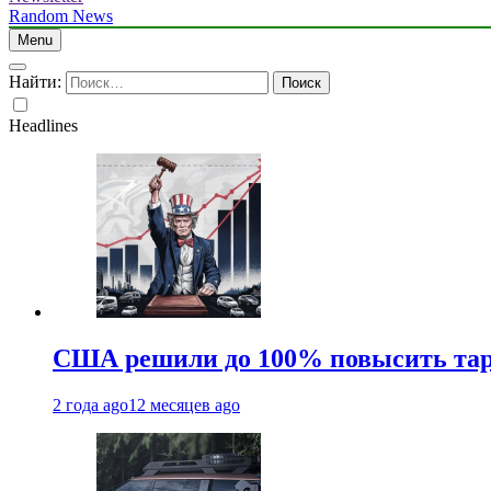
Random News
Menu
Найти:
Headlines
США решили до 100% повысить тар
2 года ago
12 месяцев ago