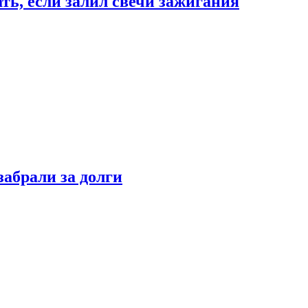
ать, если залил свечи зажигания
забрали за долги