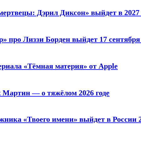
мертвецы: Дэрил Диксон» выйдет в 2027 
р» про Лиззи Борден выйдет 17 сентябр
ериала «Тёмная материя» от Apple
ж Мартин — о тяжёлом 2026 годе
жника «Твоего имени» выйдет в России 2