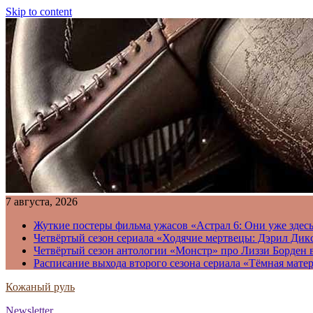
Skip to content
7 августа, 2026
Жуткие постеры фильма ужасов «Астрал 6: Они уже здесь
Четвёртый сезон сериала «Ходячие мертвецы: Дэрил Дикс
Четвёртый сезон антологии «Монстр» про Лиззи Борден 
Расписание выхода второго сезона сериала «Тёмная матер
Кожаный руль
Newsletter