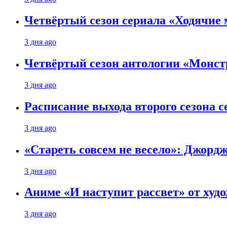
Четвёртый сезон сериала «Ходячие 
3 дня ago
Четвёртый сезон антологии «Монст
3 дня ago
Расписание выхода второго сезона с
3 дня ago
«Стареть совсем не весело»: Джорд
3 дня ago
Аниме «И наступит рассвет» от худо
3 дня ago