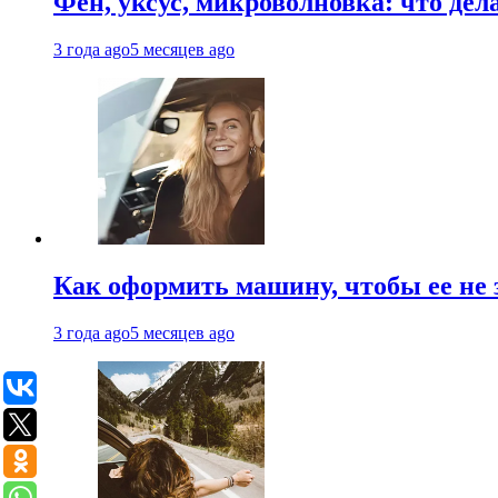
Фен, уксус, микроволновка: что дел
3 года ago
5 месяцев ago
Как оформить машину, чтобы ее не 
3 года ago
5 месяцев ago