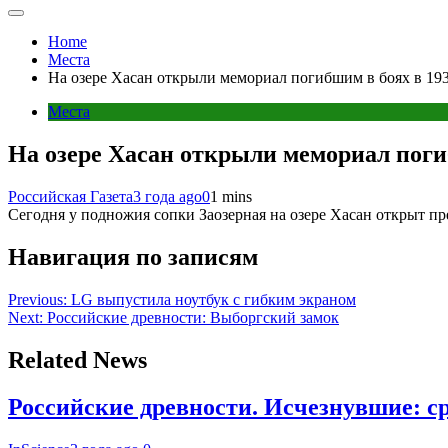
Home
Места
На озере Хасан открыли мемориал погибшим в боях в 193
Места
На озере Хасан открыли мемориал погиб
Российская Газета
3 года ago
0
1 mins
Сегодня у подножия сопки Заозерная на озере Хасан открыт п
Навигация по записям
Previous:
LG выпустила ноутбук с гибким экраном
Next:
Российские древности: Выборгский замок
Related News
Российские древности. Исчезнувшие: 