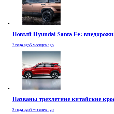
Новый Hyundai Santa Fe: внедорожн
3 года ago
5 месяцев ago
Названы трехлетние китайские кро
3 года ago
5 месяцев ago