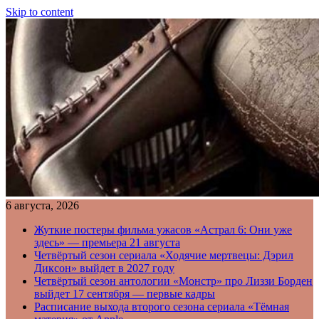
Skip to content
6 августа, 2026
Жуткие постеры фильма ужасов «Астрал 6: Они уже
здесь» — премьера 21 августа
Четвёртый сезон сериала «Ходячие мертвецы: Дэрил
Диксон» выйдет в 2027 году
Четвёртый сезон антологии «Монстр» про Лиззи Борден
выйдет 17 сентября — первые кадры
Расписание выхода второго сезона сериала «Тёмная