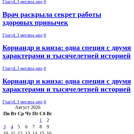
ГлагоL
3 месяца ago
0
Врач раскрыла секрет работы
здоровых привычек
ГлагоL
3 месяца ago
0
Кориандр и кинза: одна специя с двумя
характерами и тысячелетней историей
ГлагоL
3 месяца ago
0
Кориандр и кинза: одна специя с двумя
характерами и тысячелетней историей
ГлагоL
3 месяца ago
0
Август 2026
Пн
Вт
Ср
Чт
Пт
Сб
Вс
1
2
3
4
5
6
7
8
9
10
11
12
13
14
15
16