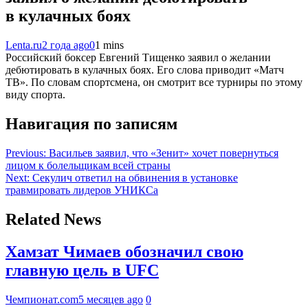
в кулачных боях
Lenta.ru
2 года ago
0
1 mins
Российский боксер Евгений Тищенко заявил о желании
дебютировать в кулачных боях. Его слова приводит «Матч
ТВ». По словам спортсмена, он смотрит все турниры по этому
виду спорта.
Навигация по записям
Previous:
Васильев заявил, что «Зенит» хочет повернуться
лицом к болельщикам всей страны
Next:
Секулич ответил на обвинения в установке
травмировать лидеров УНИКСа
Related News
Хамзат Чимаев обозначил свою
главную цель в UFC
Чемпионат.com
5 месяцев ago
0