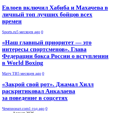
Евлоев включил Хабиба и Махачева в
личный топ лучших бойцов всех
времен
Sports.ru
5 месяцев ago
0
«Наш главный приоритет — это
интересы спортсменов». Глава
Федерации бокса России о вступлении
в World Boxing
Матч ТВ
5 месяцев ago
0
«Закрой свой рот». Джамал Хилл
раскритиковал Анкалаева
за поведение в соцсетях
Чемпионат.com
1 год ago
0