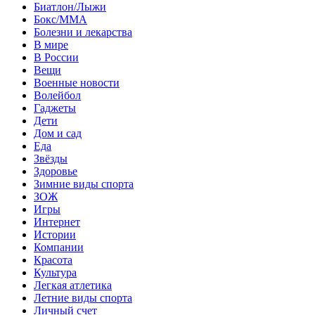
Биатлон/Лыжи
Бокс/MMA
Болезни и лекарства
В мире
В России
Вещи
Военные новости
Волейбол
Гаджеты
Дети
Дом и сад
Еда
Звёзды
Здоровье
Зимние виды спорта
ЗОЖ
Игры
Интернет
Истории
Компании
Красота
Культура
Легкая атлетика
Летние виды спорта
Личный счет