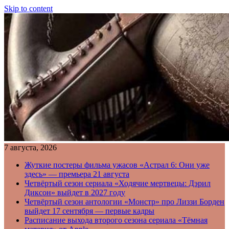
Skip to content
7 августа, 2026
Жуткие постеры фильма ужасов «Астрал 6: Они уже
здесь» — премьера 21 августа
Четвёртый сезон сериала «Ходячие мертвецы: Дэрил
Диксон» выйдет в 2027 году
Четвёртый сезон антологии «Монстр» про Лиззи Борден
выйдет 17 сентября — первые кадры
Расписание выхода второго сезона сериала «Тёмная