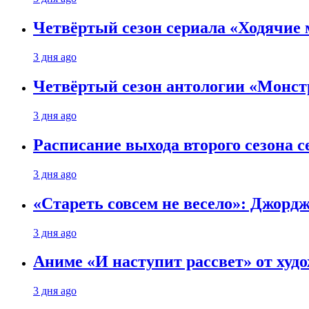
Четвёртый сезон сериала «Ходячие 
3 дня ago
Четвёртый сезон антологии «Монст
3 дня ago
Расписание выхода второго сезона с
3 дня ago
«Стареть совсем не весело»: Джорд
3 дня ago
Аниме «И наступит рассвет» от худо
3 дня ago