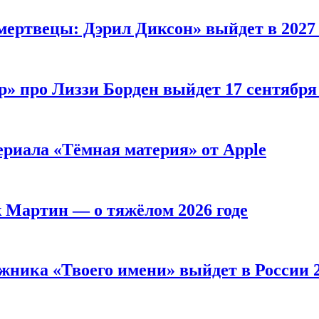
мертвецы: Дэрил Диксон» выйдет в 2027 
р» про Лиззи Борден выйдет 17 сентябр
ериала «Тёмная материя» от Apple
ж Мартин — о тяжёлом 2026 годе
жника «Твоего имени» выйдет в России 2