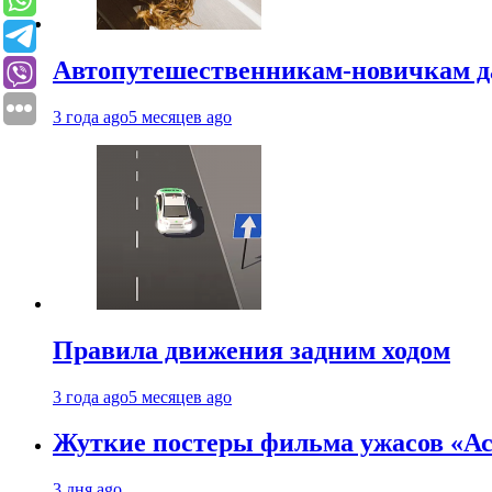
Автопутешественникам-новичкам д
3 года ago
5 месяцев ago
Правила движения задним ходом
3 года ago
5 месяцев ago
Жуткие постеры фильма ужасов «Аст
3 дня ago