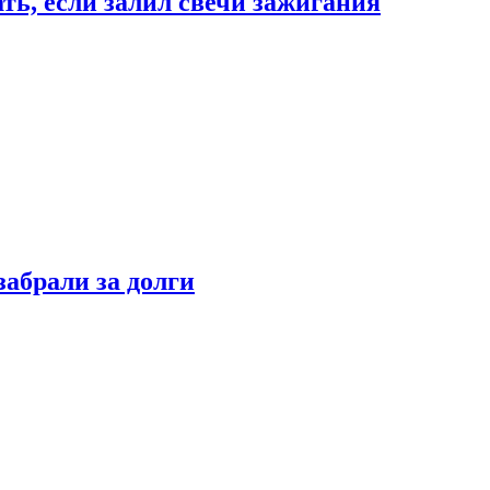
ать, если залил свечи зажигания
забрали за долги