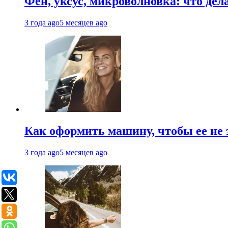
Фен, уксус, микроволновка: что дел
3 года ago
5 месяцев ago
Как оформить машину, чтобы ее не 
3 года ago
5 месяцев ago