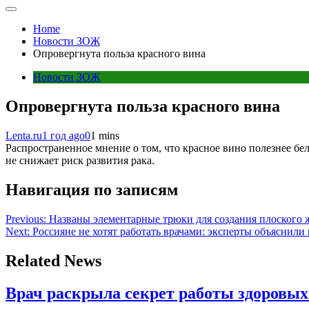
Home
Новости ЗОЖ
Опровергнута польза красного вина
Новости ЗОЖ
Опровергнута польза красного вина
Lenta.ru
1 год ago
0
1 mins
Распространенное мнение о том, что красное вино полезнее бел
не снижает риск развития рака.
Навигация по записям
Previous:
Названы элементарные трюки для создания плоского 
Next:
Россияне не хотят работать врачами: эксперты объяснили
Related News
Врач раскрыла секрет работы здоровы