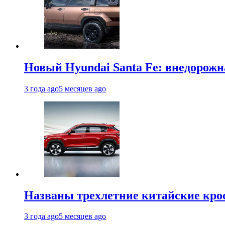
Новый Hyundai Santa Fe: внедорожн
3 года ago
5 месяцев ago
Названы трехлетние китайские кро
3 года ago
5 месяцев ago