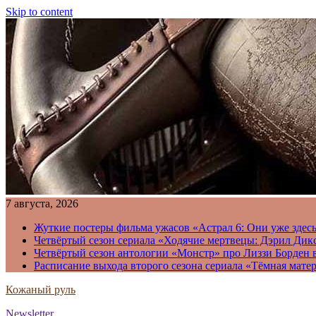
Skip to content
7 августа, 2026
Жуткие постеры фильма ужасов «Астрал 6: Они уже здесь
Четвёртый сезон сериала «Ходячие мертвецы: Дэрил Дикс
Четвёртый сезон антологии «Монстр» про Лиззи Борден 
Расписание выхода второго сезона сериала «Тёмная матер
Кожаный руль
Newsletter