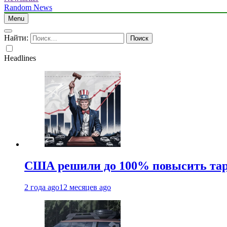
Random News
Menu
Найти:
Headlines
США решили до 100% повысить тар
2 года ago
12 месяцев ago