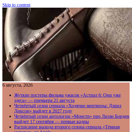
Skip to content
6 августа, 2026
Жуткие постеры фильма ужасов «Астрал 6: Они уже
здесь» — премьера 21 августа
Четвёртый сезон сериала «Ходячие мертвецы: Дэрил
Диксон» выйдет в 2027 году
Четвёртый сезон антологии «Монстр» про Лиззи Борден
выйдет 17 сентября — первые кадры
Расписание выхода второго сезона сериала «Тёмная