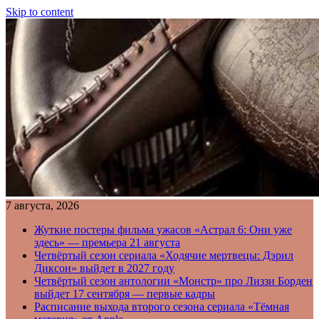
Skip to content
7 августа, 2026
Жуткие постеры фильма ужасов «Астрал 6: Они уже
здесь» — премьера 21 августа
Четвёртый сезон сериала «Ходячие мертвецы: Дэрил
Диксон» выйдет в 2027 году
Четвёртый сезон антологии «Монстр» про Лиззи Борден
выйдет 17 сентября — первые кадры
Расписание выхода второго сезона сериала «Тёмная