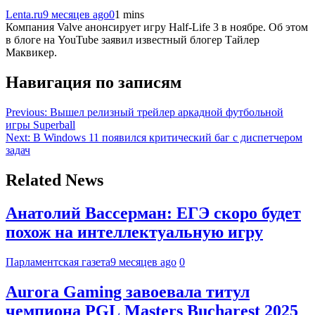
Lenta.ru
9 месяцев ago
0
1 mins
Компания Valve анонсирует игру Half-Life 3 в ноябре. Об этом
в блоге на YouTube заявил известный блогер Тайлер
Маквикер.
Навигация по записям
Previous:
Вышел релизный трейлер аркадной футбольной
игры Superball
Next:
В Windows 11 появился критический баг с диспетчером
задач
Related News
Анатолий Вассерман: ЕГЭ скоро будет
похож на интеллектуальную игру
Парламентская газета
9 месяцев ago
0
Aurora Gaming завоевала титул
чемпиона PGL Masters Bucharest 2025