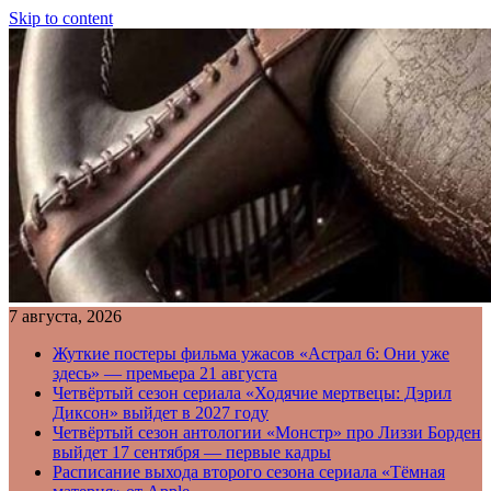
Skip to content
7 августа, 2026
Жуткие постеры фильма ужасов «Астрал 6: Они уже
здесь» — премьера 21 августа
Четвёртый сезон сериала «Ходячие мертвецы: Дэрил
Диксон» выйдет в 2027 году
Четвёртый сезон антологии «Монстр» про Лиззи Борден
выйдет 17 сентября — первые кадры
Расписание выхода второго сезона сериала «Тёмная