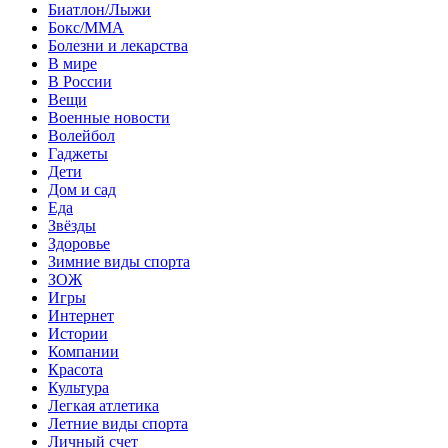
Биатлон/Лыжи
Бокс/MMA
Болезни и лекарства
В мире
В России
Вещи
Военные новости
Волейбол
Гаджеты
Дети
Дом и сад
Еда
Звёзды
Здоровье
Зимние виды спорта
ЗОЖ
Игры
Интернет
Истории
Компании
Красота
Культура
Легкая атлетика
Летние виды спорта
Личный счет