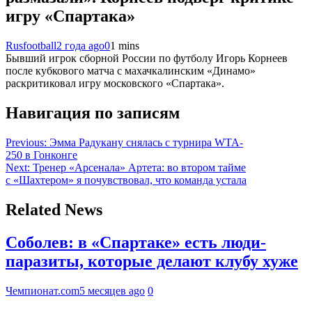
игру «Спартака»
Rusfootball
2 года ago
0
1 mins
Бывший игрок сборной России по футболу Игорь Корнеев
после кубкового матча с махачкалинским «Динамо»
раскритиковал игру московского «Спартака».
Навигация по записям
Previous:
Эмма Радукану снялась с турнира WTA-
250 в Гонконге
Next:
Тренер «Арсенала» Артета: во втором тайме
с «Шахтером» я почувствовал, что команда устала
Related News
Соболев: в «Спартаке» есть люди-
паразиты, которые делают клубу хуже
Чемпионат.com
5 месяцев ago
0