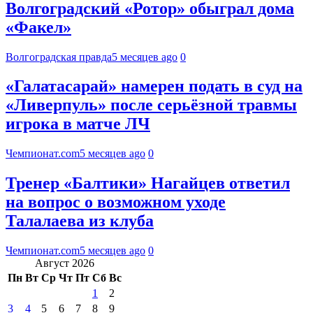
Волгоградский «Ротор» обыграл дома
«Факел»
Волгоградская правда
5 месяцев ago
0
«Галатасарай» намерен подать в суд на
«Ливерпуль» после серьёзной травмы
игрока в матче ЛЧ
Чемпионат.com
5 месяцев ago
0
Тренер «Балтики» Нагайцев ответил
на вопрос о возможном уходе
Талалаева из клуба
Чемпионат.com
5 месяцев ago
0
Август 2026
Пн
Вт
Ср
Чт
Пт
Сб
Вс
1
2
3
4
5
6
7
8
9