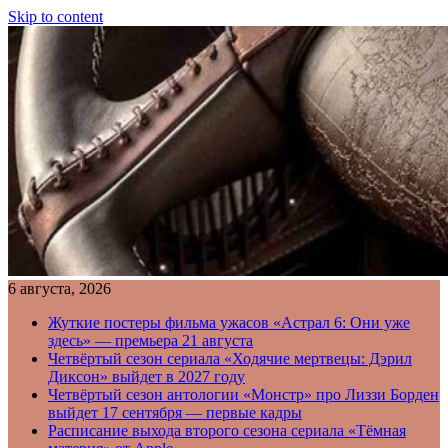
Skip to content
6 августа, 2026
Жуткие постеры фильма ужасов «Астрал 6: Они уже
здесь» — премьера 21 августа
Четвёртый сезон сериала «Ходячие мертвецы: Дэрил
Диксон» выйдет в 2027 году
Четвёртый сезон антологии «Монстр» про Лиззи Борден
выйдет 17 сентября — первые кадры
Расписание выхода второго сезона сериала «Тёмная