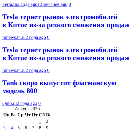
Ferra.ru
2 года ago
12 месяцев ago
0
Tesla теряет рынок электромобилей
в Китае из-за резкого снижения продаж
runews24.ru
2 года ago
0
Tesla теряет рынок электромобилей
в Китае из-за резкого снижения продаж
runews24.ru
2 года ago
0
Tank скоро выпустит флагманскую
модель 800
Quto.ru
2 года ago
0
Август 2026
Пн
Вт
Ср
Чт
Пт
Сб
Вс
1
2
3
4
5
6
7
8
9