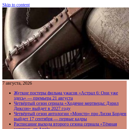
Skip to content
7 августа, 2026
Жуткие постеры фильма ужасов «Астрал 6: Они уже
здесь» — премьера 21 августа
Четвёртый сезон сериала «Ходячие мертвецы: Дэрил
Диксон» выйдет в 2027 году
Четвёртый сезон антологии «Монстр» про Лиззи Борден
выйдет 17 сентября — первые кадры
Расписание выхода второго сезона сериала «Тёмная