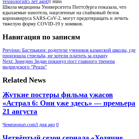
технологий
5 лет ago
0
1 mins
Школа медицины Университета Питтсбурга показала, что
вдыхаемые нанотела, нацеленные на спайковый белок
коронавируса SARS-CoV-2, могут предотвращать и лечить
тяжелую форму COVID-19 у хомяков.
Навигация по записям
Previous:
Бастрыкин: родители учеников казанской школы, где
произошла стрельба, не хотели платить за охрану
Next:
Зинедин Зидан покинул пост главного тренера
мадридского “Реала”
Related News
Жуткие постеры фильма ужасов
«Астрал 6: Они уже здесь» — премьера
21 августа
Чемпионат.com
3 дня ago
0
Четвёртый сезон сериала «Ходячие