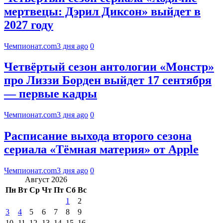
мертвецы: Дэрил Диксон» выйдет в
2027 году
Чемпионат.com
3 дня ago
0
Четвёртый сезон антологии «Монстр»
про Лиззи Борден выйдет 17 сентября
— первые кадры
Чемпионат.com
3 дня ago
0
Расписание выхода второго сезона
сериала «Тёмная материя» от Apple
Чемпионат.com
3 дня ago
0
Август 2026
Пн
Вт
Ср
Чт
Пт
Сб
Вс
1
2
3
4
5
6
7
8
9
10
11
12
13
14
15
16