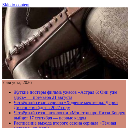
Skip to content
7 августа, 2026
Жуткие постеры фильма ужасов «Астрал 6: Они уже
здесь» — премьера 21 августа
Четвёртый сезон сериала «Ходячие мертвецы: Дэрил
Диксон» выйдет в 2027 году
Четвёртый сезон антологии «Монстр» про Лиззи Борден
выйдет 17 сентября — первые кадры
Расписание выхода второго сезона сериала «Тёмная