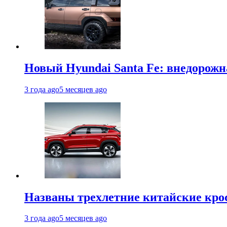
Новый Hyundai Santa Fe: внедорожн
3 года ago
5 месяцев ago
Названы трехлетние китайские кро
3 года ago
5 месяцев ago