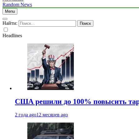
Random News
Menu
Найти:
Headlines
США решили до 100% повысить тар
2 года ago
12 месяцев ago