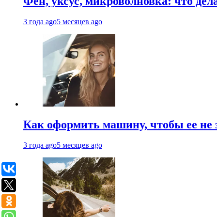
Фен, уксус, микроволновка: что дел
3 года ago
5 месяцев ago
Как оформить машину, чтобы ее не 
3 года ago
5 месяцев ago