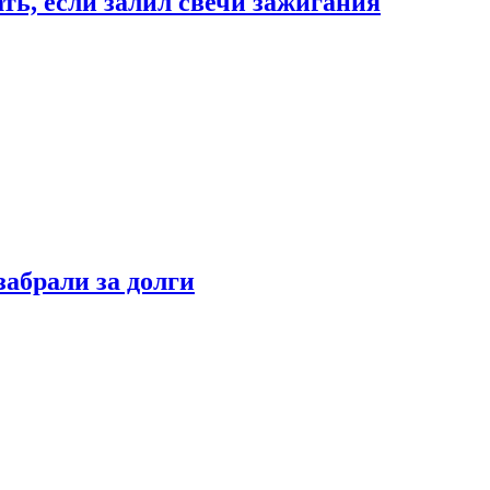
ать, если залил свечи зажигания
забрали за долги