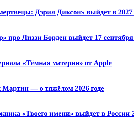
мертвецы: Дэрил Диксон» выйдет в 2027 
р» про Лиззи Борден выйдет 17 сентябр
ериала «Тёмная материя» от Apple
ж Мартин — о тяжёлом 2026 годе
жника «Твоего имени» выйдет в России 2