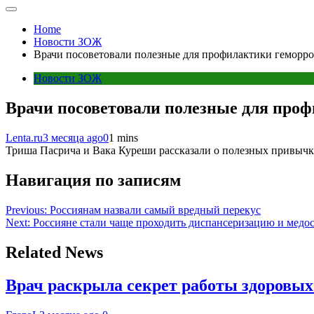
Home
Новости ЗОЖ
Врачи посоветовали полезные для профилактики геморро
Новости ЗОЖ
Врачи посоветовали полезные для проф
Lenta.ru
3 месяца ago
0
1 mins
Триша Пасрича и Вака Куреши рассказали о полезных привычка
Навигация по записям
Previous:
Россиянам назвали самый вредный перекус
Next:
Россияне стали чаще проходить диспансеризацию и медо
Related News
Врач раскрыла секрет работы здоровы