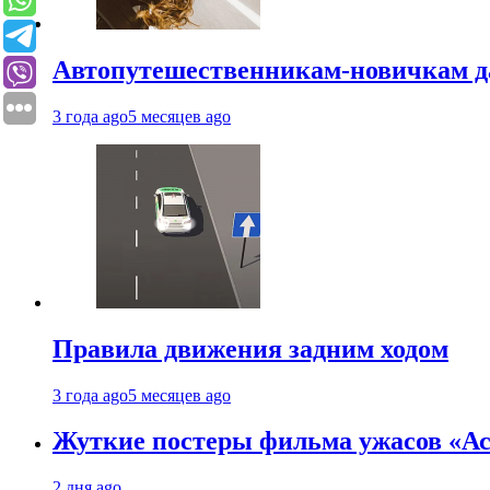
Автопутешественникам-новичкам д
3 года ago
5 месяцев ago
Правила движения задним ходом
3 года ago
5 месяцев ago
Жуткие постеры фильма ужасов «Аст
2 дня ago