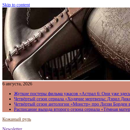
Skip to content
6 августа, 2026
Жуткие постеры фильма ужасов «Астрал 6: Они уже здесь
Четвёртый сезон сериала «Ходячие мертвецы: Дэрил Дикс
Четвёртый сезон антологии «Монстр» про Лиззи Борден 
Расписание выхода второго сезона сериала «Тёмная матер
Кожаный руль
Newsletter