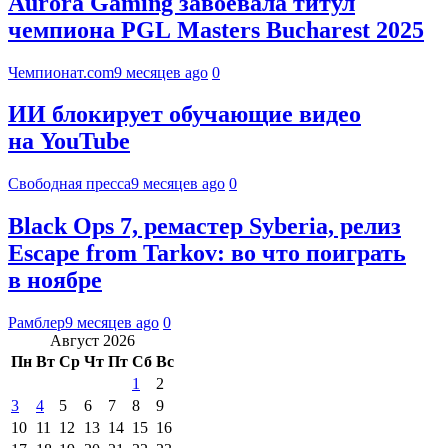
Aurora Gaming завоевала титул
чемпиона PGL Masters Bucharest 2025
Чемпионат.com
9 месяцев ago
0
ИИ блокирует обучающие видео
на YouTube
Свободная пресса
9 месяцев ago
0
Black Ops 7, ремастер Syberia, релиз
Escape from Tarkov: во что поиграть
в ноябре
Рамблер
9 месяцев ago
0
Август 2026
Пн
Вт
Ср
Чт
Пт
Сб
Вс
1
2
3
4
5
6
7
8
9
10
11
12
13
14
15
16