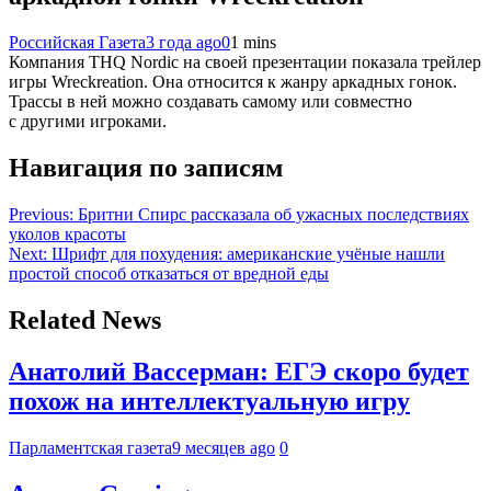
Российская Газета
3 года ago
0
1 mins
Компания THQ Nordic на своей презентации показала трейлер
игры Wreckreation. Она относится к жанру аркадных гонок.
Трассы в ней можно создавать самому или совместно
с другими игроками.
Навигация по записям
Previous:
Бритни Спирс рассказала об ужасных последствиях
уколов красоты
Next:
Шрифт для похудения: американские учёные нашли
простой способ отказаться от вредной еды
Related News
Анатолий Вассерман: ЕГЭ скоро будет
похож на интеллектуальную игру
Парламентская газета
9 месяцев ago
0