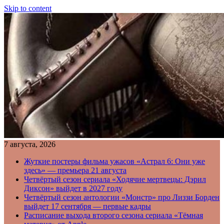
Skip to content
7 августа, 2026
Жуткие постеры фильма ужасов «Астрал 6: Они уже
здесь» — премьера 21 августа
Четвёртый сезон сериала «Ходячие мертвецы: Дэрил
Диксон» выйдет в 2027 году
Четвёртый сезон антологии «Монстр» про Лиззи Борден
выйдет 17 сентября — первые кадры
Расписание выхода второго сезона сериала «Тёмная