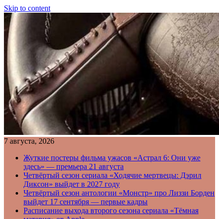
Skip to content
7 августа, 2026
Жуткие постеры фильма ужасов «Астрал 6: Они уже
здесь» — премьера 21 августа
Четвёртый сезон сериала «Ходячие мертвецы: Дэрил
Диксон» выйдет в 2027 году
Четвёртый сезон антологии «Монстр» про Лиззи Борден
выйдет 17 сентября — первые кадры
Расписание выхода второго сезона сериала «Тёмная