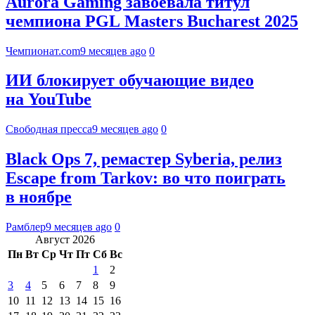
Aurora Gaming завоевала титул
чемпиона PGL Masters Bucharest 2025
Чемпионат.com
9 месяцев ago
0
ИИ блокирует обучающие видео
на YouTube
Свободная пресса
9 месяцев ago
0
Black Ops 7, ремастер Syberia, релиз
Escape from Tarkov: во что поиграть
в ноябре
Рамблер
9 месяцев ago
0
Август 2026
Пн
Вт
Ср
Чт
Пт
Сб
Вс
1
2
3
4
5
6
7
8
9
10
11
12
13
14
15
16