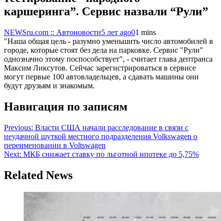
каршеринга”. Сервис назвали “Рули”
NEWSru.com :: Автоновости
5 лет ago
0
1 mins
"Наша общая цель - разумно уменьшить число автомобилей в
городе, которые стоят без дела на парковке. Сервис "Рули"
однозначно этому поспособствует", - считает глава дептранса
Максим Ликсутов. Сейчас зарегистрироваться в сервисе
могут первые 100 автовладельцев, а сдавать машины они
будут друзьям и знакомым.
Навигация по записям
Previous:
Власти США начали расследование в связи с
неудачной шуткой местного подразделения Volkswagen о
переименовании в Voltswagen
Next:
МКБ снижает ставку по льготной ипотеке до 5,75%
Related News