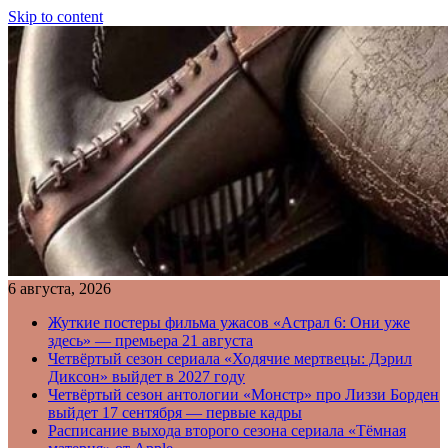
Skip to content
6 августа, 2026
Жуткие постеры фильма ужасов «Астрал 6: Они уже
здесь» — премьера 21 августа
Четвёртый сезон сериала «Ходячие мертвецы: Дэрил
Диксон» выйдет в 2027 году
Четвёртый сезон антологии «Монстр» про Лиззи Борден
выйдет 17 сентября — первые кадры
Расписание выхода второго сезона сериала «Тёмная