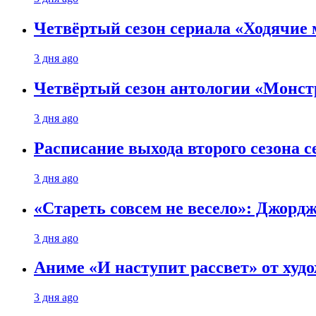
Четвёртый сезон сериала «Ходячие 
3 дня ago
Четвёртый сезон антологии «Монст
3 дня ago
Расписание выхода второго сезона с
3 дня ago
«Стареть совсем не весело»: Джорд
3 дня ago
Аниме «И наступит рассвет» от худо
3 дня ago