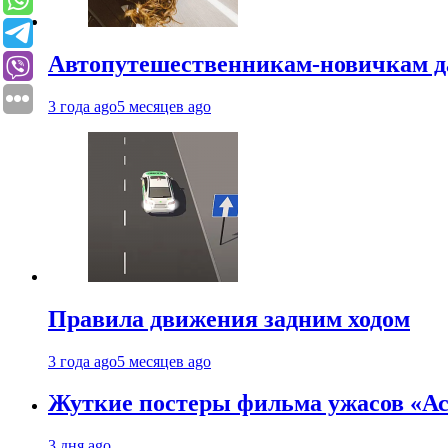
Автопутешественникам-новичкам д
3 года ago
5 месяцев ago
Правила движения задним ходом
3 года ago
5 месяцев ago
Жуткие постеры фильма ужасов «Аст
3 дня ago