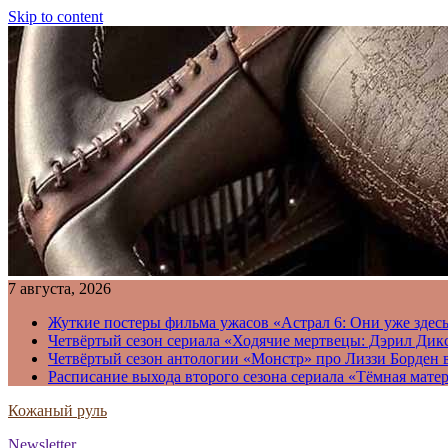
Skip to content
7 августа, 2026
Жуткие постеры фильма ужасов «Астрал 6: Они уже здесь
Четвёртый сезон сериала «Ходячие мертвецы: Дэрил Дикс
Четвёртый сезон антологии «Монстр» про Лиззи Борден 
Расписание выхода второго сезона сериала «Тёмная матер
Кожаный руль
Newsletter