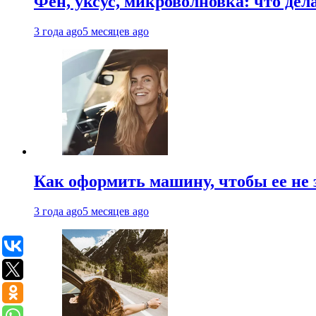
Фен, уксус, микроволновка: что дел
3 года ago
5 месяцев ago
Как оформить машину, чтобы ее не 
3 года ago
5 месяцев ago