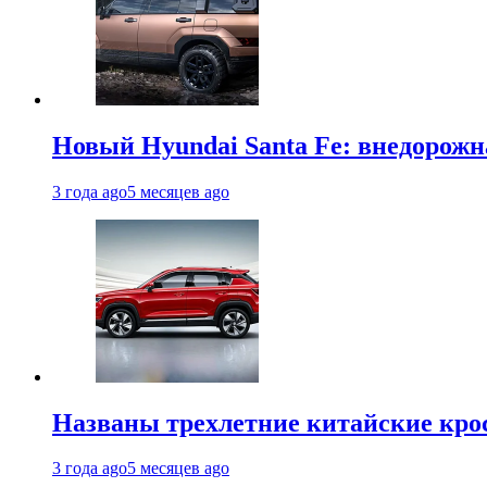
Новый Hyundai Santa Fe: внедорожн
3 года ago
5 месяцев ago
Названы трехлетние китайские кро
3 года ago
5 месяцев ago