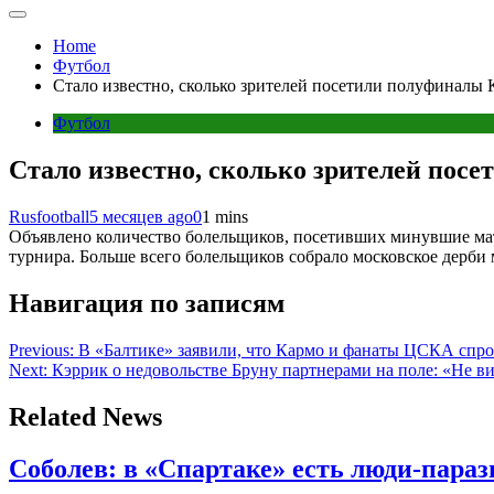
Home
Футбол
Стало известно, сколько зрителей посетили полуфиналы 
Футбол
Стало известно, сколько зрителей пос
Rusfootball
5 месяцев ago
0
1 mins
Объявлено количество болельщиков, посетивших минувшие матч
турнира. Больше всего болельщиков собрало московское дерби 
Навигация по записям
Previous:
В «Балтике» заявили, что Кармо и фанаты ЦСКА спро
Next:
Кэррик о недовольстве Бруну партнерами на поле: «Не ви
Related News
Соболев: в «Спартаке» есть люди-параз