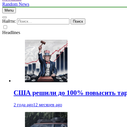
Random News
Menu
Найти:
Headlines
США решили до 100% повысить тар
2 года ago
12 месяцев ago