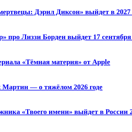
мертвецы: Дэрил Диксон» выйдет в 2027 
р» про Лиззи Борден выйдет 17 сентябр
ериала «Тёмная материя» от Apple
ж Мартин — о тяжёлом 2026 годе
жника «Твоего имени» выйдет в России 2