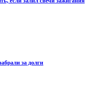
ать, если залил свечи зажигания
забрали за долги